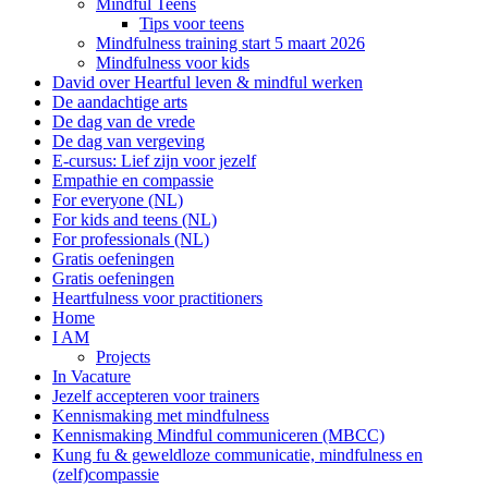
Mindful Teens
Tips voor teens
Mindfulness training start 5 maart 2026
Mindfulness voor kids
David over Heartful leven & mindful werken
De aandachtige arts
De dag van de vrede
De dag van vergeving
E-cursus: Lief zijn voor jezelf
Empathie en compassie
For everyone (NL)
For kids and teens (NL)
For professionals (NL)
Gratis oefeningen
Gratis oefeningen
Heartfulness voor practitioners
Home
I AM
Projects
In Vacature
Jezelf accepteren voor trainers
Kennismaking met mindfulness
Kennismaking Mindful communiceren (MBCC)
Kung fu & geweldloze communicatie, mindfulness en
(zelf)compassie