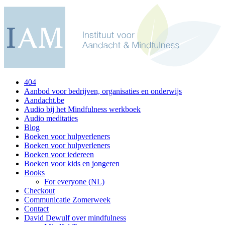
404
Aanbod voor bedrijven, organisaties en onderwijs
Aandacht.be
Audio bij het Mindfulness werkboek
Audio meditaties
Blog
Boeken voor hulpverleners
Boeken voor hulpverleners
Boeken voor iedereen
Boeken voor kids en jongeren
Books
For everyone (NL)
Checkout
Communicatie Zomerweek
Contact
David Dewulf over mindfulness