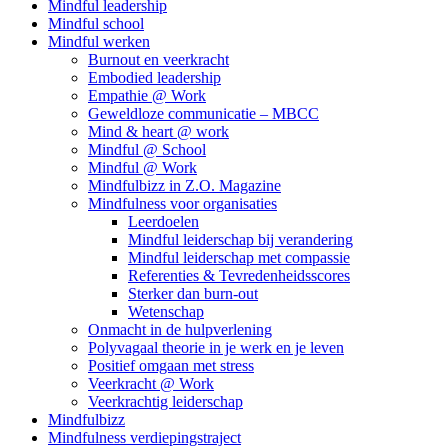
Mindful leadership
Mindful school
Mindful werken
Burnout en veerkracht
Embodied leadership
Empathie @ Work
Geweldloze communicatie – MBCC
Mind & heart @ work
Mindful @ School
Mindful @ Work
Mindfulbizz in Z.O. Magazine
Mindfulness voor organisaties
Leerdoelen
Mindful leiderschap bij verandering
Mindful leiderschap met compassie
Referenties & Tevredenheidsscores
Sterker dan burn-out
Wetenschap
Onmacht in de hulpverlening
Polyvagaal theorie in je werk en je leven
Positief omgaan met stress
Veerkracht @ Work
Veerkrachtig leiderschap
Mindfulbizz
Mindfulness verdiepingstraject