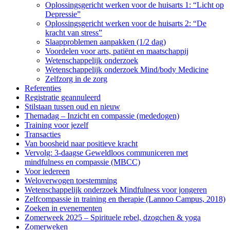
Oplossingsgericht werken voor de huisarts 1: “Licht op
Depressie”
Oplossingsgericht werken voor de huisarts 2: “De
kracht van stress”
Slaapproblemen aanpakken (1/2 dag)
Voordelen voor arts, patiënt en maatschappij
Wetenschappelijk onderzoek
Wetenschappelijk onderzoek Mind/body Medicine
Zelfzorg in de zorg
Referenties
Registratie geannuleerd
Stilstaan tussen oud en nieuw
Themadag – Inzicht en compassie (mededogen)
Training voor jezelf
Transacties
Van boosheid naar positieve kracht
Vervolg: 3-daagse Geweldloos communiceren met
mindfulness en compassie (MBCC)
Voor iedereen
Weloverwogen toestemming
Wetenschappelijk onderzoek Mindfulness voor jongeren
Zelfcompassie in training en therapie (Lannoo Campus, 2018)
Zoeken in evenementen
Zomerweek 2025 – Spirituele rebel, dzogchen & yoga
Zomerweken