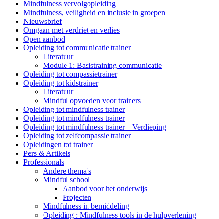
Mindfulness vervolgopleiding
Mindfulness, veiligheid en inclusie in groepen
Nieuwsbrief
Omgaan met verdriet en verlies
Open aanbod
Opleiding tot communicatie trainer
Literatuur
Module 1: Basistraining communicatie
Opleiding tot compassietrainer
Opleiding tot kidstrainer
Literatuur
Mindful opvoeden voor trainers
Opleiding tot mindfulness trainer
Opleiding tot mindfulness trainer
Opleiding tot mindfulness trainer – Verdieping
Opleiding tot zelfcompassie trainer
Opleidingen tot trainer
Pers & Artikels
Professionals
Andere thema’s
Mindful school
Aanbod voor het onderwijs
Projecten
Mindfulness in bemiddeling
Opleiding : Mindfulness tools in de hulpverlening