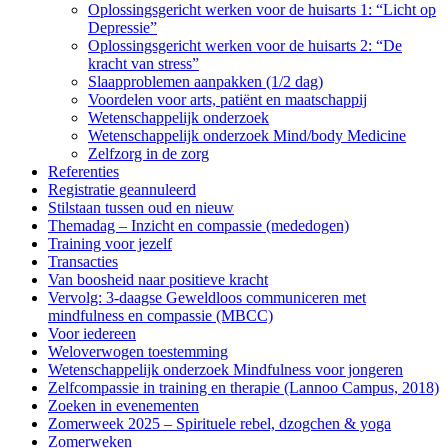
Oplossingsgericht werken voor de huisarts 1: “Licht op
Depressie”
Oplossingsgericht werken voor de huisarts 2: “De
kracht van stress”
Slaapproblemen aanpakken (1/2 dag)
Voordelen voor arts, patiënt en maatschappij
Wetenschappelijk onderzoek
Wetenschappelijk onderzoek Mind/body Medicine
Zelfzorg in de zorg
Referenties
Registratie geannuleerd
Stilstaan tussen oud en nieuw
Themadag – Inzicht en compassie (mededogen)
Training voor jezelf
Transacties
Van boosheid naar positieve kracht
Vervolg: 3-daagse Geweldloos communiceren met
mindfulness en compassie (MBCC)
Voor iedereen
Weloverwogen toestemming
Wetenschappelijk onderzoek Mindfulness voor jongeren
Zelfcompassie in training en therapie (Lannoo Campus, 2018)
Zoeken in evenementen
Zomerweek 2025 – Spirituele rebel, dzogchen & yoga
Zomerweken