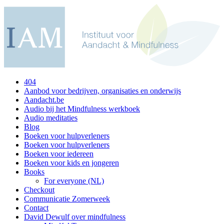
404
Aanbod voor bedrijven, organisaties en onderwijs
Aandacht.be
Audio bij het Mindfulness werkboek
Audio meditaties
Blog
Boeken voor hulpverleners
Boeken voor hulpverleners
Boeken voor iedereen
Boeken voor kids en jongeren
Books
For everyone (NL)
Checkout
Communicatie Zomerweek
Contact
David Dewulf over mindfulness