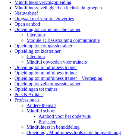
Mindfulness vervolgopleiding
Mindfulness, veiligheid en inclusie in groepen
Nieuwsbrief
Omgaan met verdriet en verlies
Open aanbod
Opleiding tot communicatie trainer
Literatuur
Module 1: Basistraining communicatie
Opleiding tot compassietrainer
Opleiding tot kidstrainer
Literatuur
Mindful opvoeden voor trainers
Opleiding tot mindfulness trainer
Opleiding tot mindfulness trainer
Opleiding tot mindfulness trainer – Verdieping
Opleiding tot zelfcompassie trainer
Opleidingen tot trainer
Pers & Artikels
Professionals
Andere thema’s
Mindful school
Aanbod voor het onderwijs
Projecten
Mindfulness in bemiddeling
Opleiding : Mindfulness tools in de hulpverlening