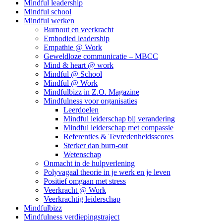
Mindful leadership
Mindful school
Mindful werken
Burnout en veerkracht
Embodied leadership
Empathie @ Work
Geweldloze communicatie – MBCC
Mind & heart @ work
Mindful @ School
Mindful @ Work
Mindfulbizz in Z.O. Magazine
Mindfulness voor organisaties
Leerdoelen
Mindful leiderschap bij verandering
Mindful leiderschap met compassie
Referenties & Tevredenheidsscores
Sterker dan burn-out
Wetenschap
Onmacht in de hulpverlening
Polyvagaal theorie in je werk en je leven
Positief omgaan met stress
Veerkracht @ Work
Veerkrachtig leiderschap
Mindfulbizz
Mindfulness verdiepingstraject