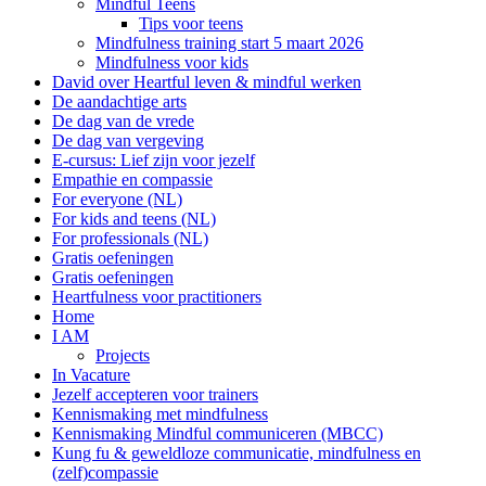
Mindful Teens
Tips voor teens
Mindfulness training start 5 maart 2026
Mindfulness voor kids
David over Heartful leven & mindful werken
De aandachtige arts
De dag van de vrede
De dag van vergeving
E-cursus: Lief zijn voor jezelf
Empathie en compassie
For everyone (NL)
For kids and teens (NL)
For professionals (NL)
Gratis oefeningen
Gratis oefeningen
Heartfulness voor practitioners
Home
I AM
Projects
In Vacature
Jezelf accepteren voor trainers
Kennismaking met mindfulness
Kennismaking Mindful communiceren (MBCC)
Kung fu & geweldloze communicatie, mindfulness en
(zelf)compassie